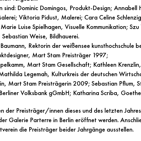
en sind: Dominic Domingos, Produkt-Design; Annabell 
lerei; Viktoria Pidust, Malerei; Cara Celine Schlenzig
Marie Luise Spielhagen, Visuelle Kommunikation; Sz
 Sebastian Weise, Bildhauerei.
e Baumann, Rektorin der weißensee kunsthochschule be
ktdesigner, Mart Stam Preisträger 1997;
ppelkamm, Mart Stam Gesellschaft; Kathleen Krenzlin,
 Mathilda Legemah, Kulturkreis der deutschen Wirtschaf
in, Mart Stam Preisträgerin 2009; Sebastian Pflum, S
Berliner Volksbank gGmbH; Katharina Scriba, Goethe-I
n der Preisträger/innen dieses und des letzten Jahres 
er Galerie Parterre in Berlin eröffnet werden. Anschl
erein die Preisträger beider Jahrgänge ausstellen.