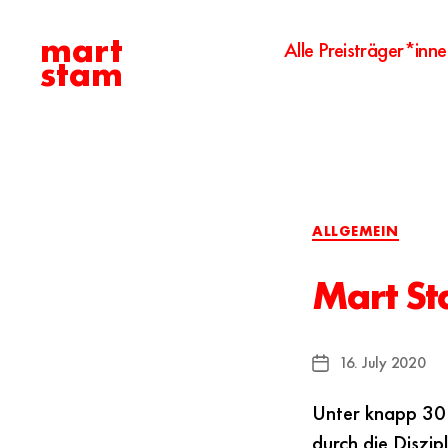
mart
Alle Preisträger*inne
stam
Categories
ALLGEMEIN
Mart St
16. July 2020
Post
date
Unter knapp 30 
durch die Diszip