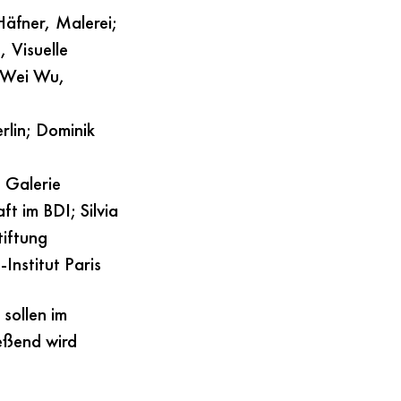
Häfner, Malerei;
, Visuelle
u Wei Wu,
rlin; Dominik
 Galerie
t im BDI; Silvia
tiftung
nstitut Paris
sollen im
ießend wird